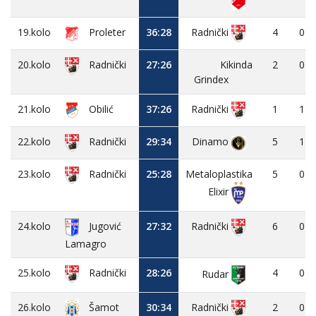
19.kolo
Proleter
36:28
4
0
Radnički
20.kolo
27:26
Kikinda
2
0
Radnički
Grindex
21.kolo
Obilić
37:26
1
1
Radnički
22.kolo
29:34
Dinamo
5
1
Radnički
23.kolo
25:28
Metaloplastika
5
0
Radnički
Elixir
24.kolo
Jugović
27:32
6
0
Radnički
Lamagro
25.kolo
28:26
4
0
Radnički
Rudar
26.kolo
30:34
2
0
Radnički
Šamot