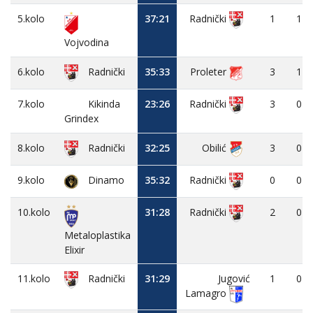
5.kolo
37:21
1
1
Radnički
Vojvodina
6.kolo
35:33
Proleter
3
1
Radnički
7.kolo
Kikinda
23:26
3
0
Radnički
Grindex
8.kolo
32:25
Obilić
3
0
Radnički
9.kolo
Dinamo
35:32
0
0
Radnički
10.kolo
31:28
2
0
Radnički
Metaloplastika
Elixir
11.kolo
31:29
Jugović
1
0
Radnički
Lamagro