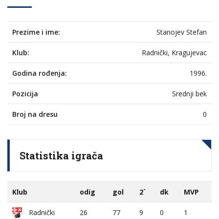
Prezime i ime:
Stanojev Stefan
Klub:
Radnički, Kragujevac
Godina rođenja:
1996.
Pozicija
Srednji bek
Broj na dresu
0
Statistika igrača
Klub
odig
gol
2`
dk
MVP
26
77
9
0
1
Radnički