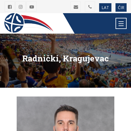
LAT
ĆIR
Radnički, Kragujevac