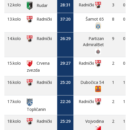
12.kolo
28:31
3
0
Radnički
Rudar
13.kolo
37:20
Šamot 65
8
0
Radnički
14.kolo
26:29
Partizan
9
0
Radnički
AdmiralBet
15.kolo
Crvena
29:27
2
0
Radnički
zvezda
16.kolo
25:20
Dubočica 54
1
1
Radnički
17.kolo
22:26
2
1
Radnički
Topličanin
18.kolo
25:29
Vojvodina
2
1
Radnički