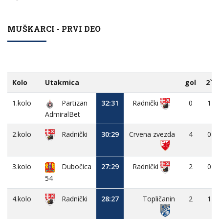
MUŠKARCI - PRVI DEO
Kolo
Utakmica
gol
2`
1.kolo
Partizan
32:31
0
1
Radnički
AdmiralBet
2.kolo
30:29
Crvena zvezda
4
0
Radnički
3.kolo
Dubočica
27:29
2
0
Radnički
54
4.kolo
28:27
Topličanin
2
1
Radnički