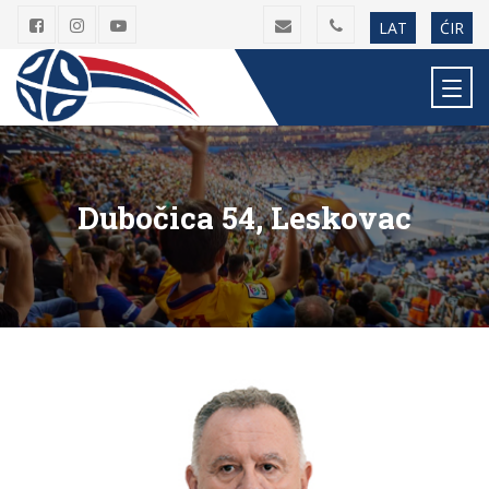
LAT
ĆIR
Dubočica 54, Leskovac