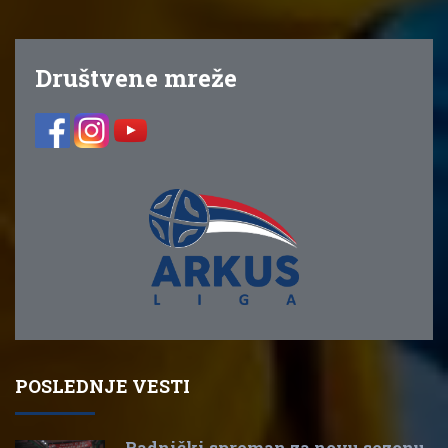
Društvene mreže
POSLEDNJE VESTI
Radnički spreman za novu sezonu