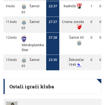
9.kolo
22:37
1
0
Radnički
Šamot
65
11.kolo
27:27
Crvena zvezda
0
0
Šamot
65
12.kolo
37:28
Šamot 65
0
0
Metaloplastika
Elixir
13.kolo
23:30
Železničar
0
0
Šamot
1949
65
Ostali igrači kluba