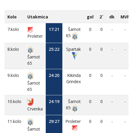
Kolo
Utakmica
gol
2`
dk
MVP
7.kolo
17:21
Šamot
0
0
-
-
65
Proleter
8.kolo
25:22
Spartak
0
0
-
-
Šamot
65
9.kolo
24:20
Kikinda
0
0
-
-
Grindex
Šamot
65
10.kolo
24:19
Šamot
0
0
-
-
65
Crvenka
11.kolo
29:27
Proleter
0
0
-
-
Šamot