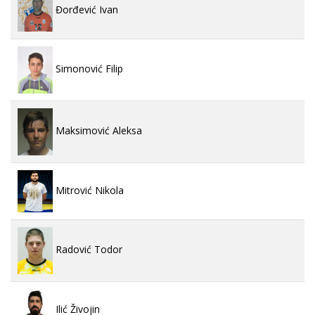
Đorđević Ivan
Simonović Filip
Maksimović Aleksa
Mitrović Nikola
Radović Todor
Ilić Živojin