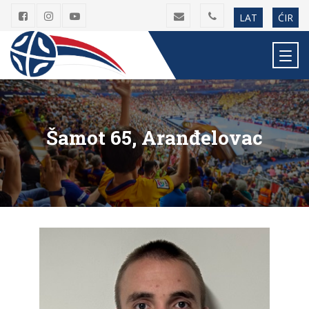
LAT
ĆIR
Šamot 65, Aranđelovac