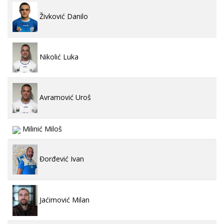
Živković Danilo
Nikolić Luka
Avramović Uroš
Milinić Miloš
Đorđević Ivan
Jaćimović Milan