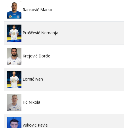
Ranković Marko
Praščević Nemanja
Krejović Đorđe
Lomić Ivan
Ilić Nikola
Vuković Pavle