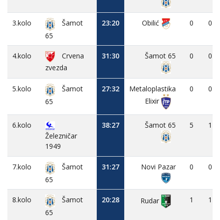
3.kolo
23:20
Obilić
0
0
Šamot
65
4.kolo
Crvena
31:30
Šamot 65
0
0
zvezda
5.kolo
27:32
Metaloplastika
0
0
Šamot
Elixir
65
6.kolo
38:27
Šamot 65
5
1
Železničar
1949
7.kolo
31:27
Novi Pazar
0
0
Šamot
65
8.kolo
20:28
1
1
Šamot
Rudar
65