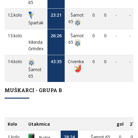
65
12.kolo
23:21
Šamot
0
0
-
-
65
Spartak
13.kolo
26:26
Šamot
0
0
-
-
Kikinda
65
Grindex
14.kolo
43:35
Crvenka
0
0
-
-
Šamot
65
MUŠKARCI - GRUPA B
Kolo
Utakmica
gol
2`
1.kolo
28:24
Šamot 65
0
0
Rudar