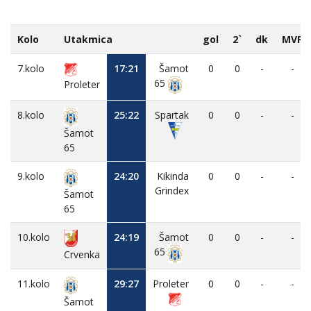
Kolo
Utakmica
gol
2`
dk
MVP
7.kolo
17:21
Šamot
0
0
-
-
65
Proleter
8.kolo
25:22
Spartak
0
0
-
-
Šamot
65
9.kolo
24:20
Kikinda
0
0
-
-
Grindex
Šamot
65
10.kolo
24:19
Šamot
0
0
-
-
65
Crvenka
11.kolo
29:27
Proleter
0
0
-
-
Šamot