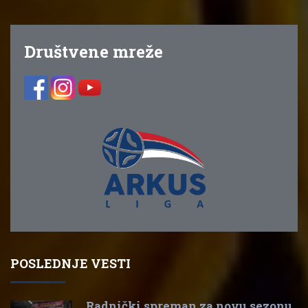
Društvene mreže
POSLEDNJE VESTI
Radnički spreman za novu sezonu