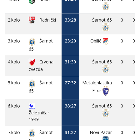
2.kolo
33:28
Šamot 65
0
0
Radnički
3.kolo
23:20
Obilić
0
0
Šamot
65
4.kolo
Crvena
31:30
Šamot 65
0
0
zvezda
5.kolo
27:32
Metaloplastika
0
0
Šamot
Elixir
65
6.kolo
38:27
Šamot 65
0
0
Železničar
1949
7.kolo
31:27
Novi Pazar
0
0
Šamot