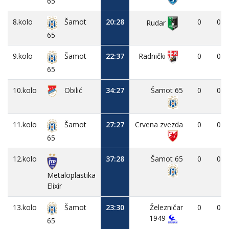
65
8.kolo
20:28
0
0
Šamot
Rudar
65
9.kolo
22:37
0
0
Radnički
Šamot
65
10.kolo
Obilić
34:27
Šamot 65
0
0
11.kolo
27:27
Crvena zvezda
0
0
Šamot
65
12.kolo
37:28
Šamot 65
0
0
Metaloplastika
Elixir
13.kolo
23:30
Železničar
0
0
Šamot
1949
65