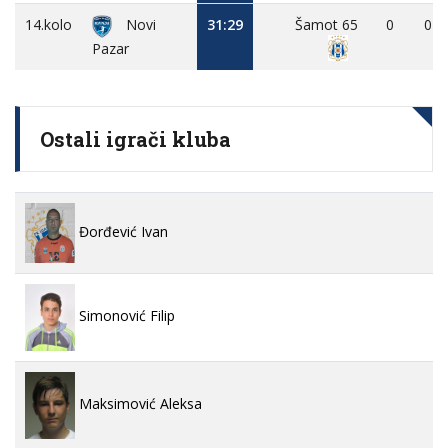
14.kolo
Novi
31:29
Šamot 65
0
0
Pazar
Ostali igrači kluba
Đorđević Ivan
Simonović Filip
Maksimović Aleksa