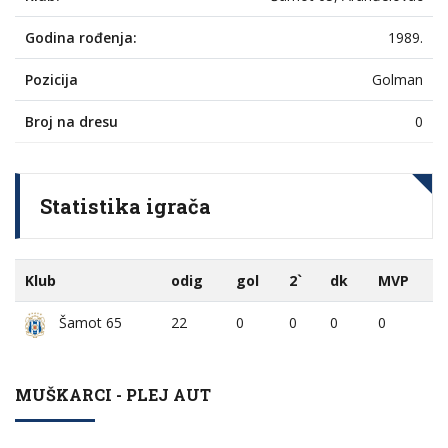
Godina rođenja:
1989.
Pozicija
Golman
Broj na dresu
0
Statistika igrača
Klub
odig
gol
2`
dk
MVP
22
0
0
0
0
Šamot 65
MUŠKARCI - PLEJ AUT