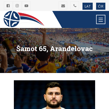
LAT
ĆIR
Šamot 65, Aranđelovac