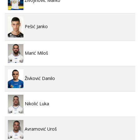
Živojinović Marko
Pešić Janko
Marić Miloš
Živković Danilo
Nikolić Luka
Avramović Uroš