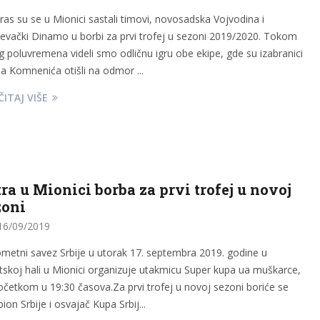
ras su se u Mionici sastali timovi, novosadska Vojvodina i
evački Dinamo u borbi za prvi trofej u sezoni 2019/2020. Tokom
g poluvremena videli smo odličnu igru obe ekipe, gde su izabranici
a Komnenića otišli na odmor ...
ITAJ VIŠE
ra u Mionici borba za prvi trofej u novoj
zoni
6/09/2019
metni savez Srbije u utorak 17. septembra 2019. godine u
tskoj hali u Mionici organizuje utakmicu Super kupa ua muškarce,
očetkom u 19:30 časova.Za prvi trofej u novoj sezoni boriće se
on Srbije i osvajač Kupa Srbij...