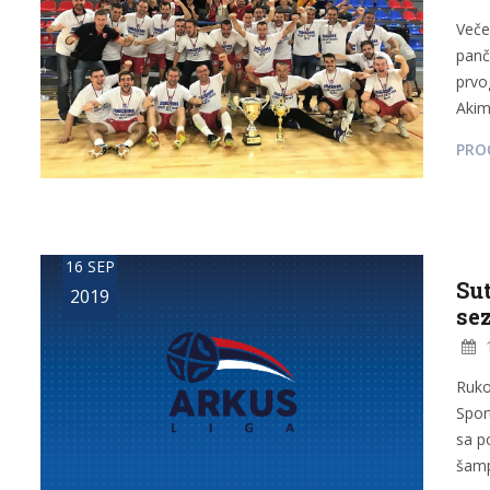
Veče
panč
prvo
Akim
PROČ
16 SEP
Sut
2019
se
1
Ruko
Spor
sa p
šampi