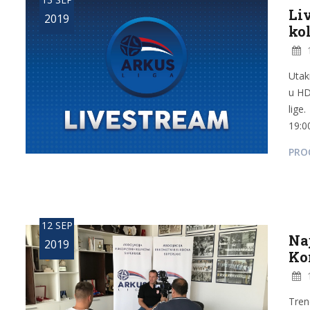
Li
2019
ko
1
Utak
u HD
lige
19:00
PROČ
12 SEP
Na
2019
Ko
1
Tren