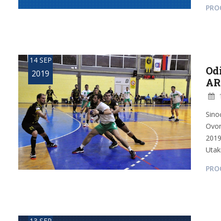
PROČ
14 SEP
Od
2019
AR
1
Sino
Ovom
2019
Utak
PROČ
13 SEP