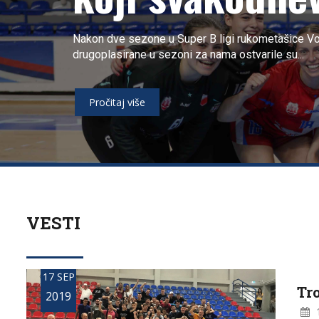
Nakon dve sezone u Super B ligi rukometašice Voj
drugoplasirane u sezoni za nama ostvarile su...
Pročitaj više
VESTI
17 SEP
Tr
2019
1