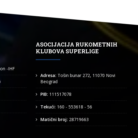
ASOCIJACIJA RUKOMETNIH
KLUBOVA SUPERLIGE
ion -IHF
Adresa:
Tošin bunar 272, 11070 Novi
n
Beograd
PIB:
111517078
Tekući:
160 - 553618 - 56
Matični broj:
28719663