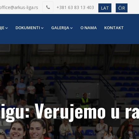
office@arkus-liga.rs
+381 63 83 13 403
LAT
ĆIR
JE
DOKUMENTI
GALERIJA
O NAMA
KONTAKT
igu: Verujemo u r