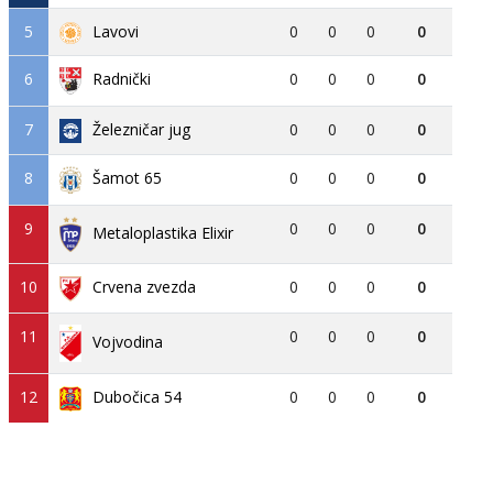
5
Lavovi
0
0
0
0
6
0
0
0
0
Radnički
7
Železničar jug
0
0
0
0
8
0
0
0
0
Šamot 65
9
0
0
0
0
Metaloplastika Elixir
10
Crvena zvezda
0
0
0
0
11
0
0
0
0
Vojvodina
12
Dubočica 54
0
0
0
0