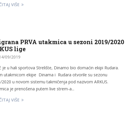
ITAJ VIŠE
igrana PRVA utakmica u sezoni 2019/2020
KUS lige
4/09/2019
ć je u hali sportova Strelište, Dinamo bio domaćin ekipi Rudara.
 utakmicom ekipe Dinama i Rudara otvorile su sezonu
/2020 u novom sistemu takmičenja pod nazivom ARKUS.
mica je prenošena putem live strem-a...
ITAJ VIŠE