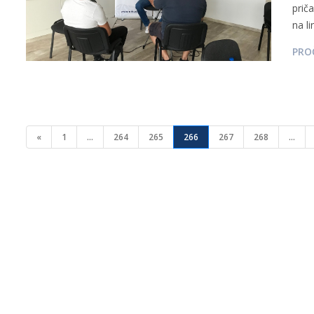
prič
na lin
PROČ
«
1
...
264
265
266
267
268
...