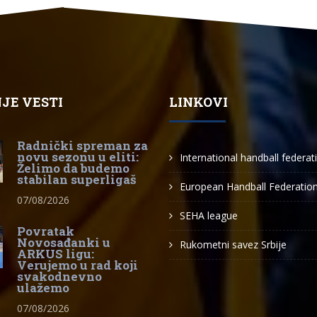
JE VESTI
LINKOVI
Radnički spreman za
novu sezonu u eliti:
International handball federat
Želimo da budemo
stabilan superligaš
European Handball Federatio
07/08/2026
SEHA league
Povratak
Novosađanki u
Rukometni savez Srbije
ARKUS ligu:
Verujemo u rad koji
svakodnevno
ulažemo
07/08/2026