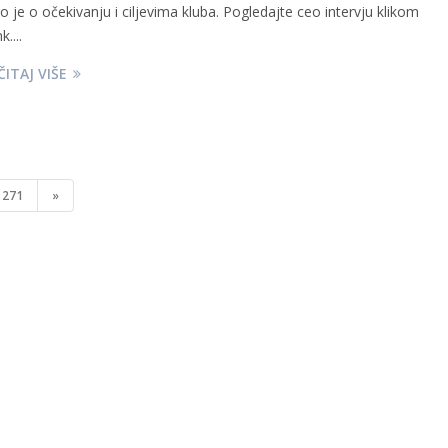
ao je o očekivanju i ciljevima kluba. Pogledajte ceo intervju klikom
k....
ITAJ VIŠE
271
»