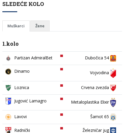
SLEDEĆE KOLO
Muškarci
Žene
1.kolo
Partizan AdmiralBet
Dubočica 54
Dinamo
Vojvodina
Loznica
Crvena zvezda
Jugović Lamagro
Metaloplastika Elixir
Lavovi
Šamot 65
Železničar jug
Radnički