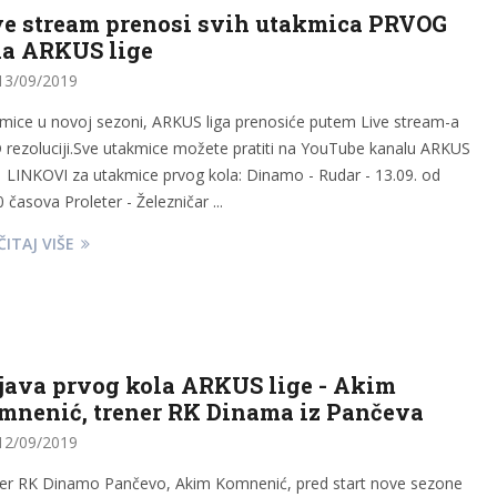
ve stream prenosi svih utakmica PRVOG
la ARKUS lige
3/09/2019
mice u novoj sezoni, ARKUS liga prenosiće putem Live stream-a
 rezoluciji.Sve utakmice možete pratiti na YouTube kanalu ARKUS
. LINKOVI za utakmice prvog kola: Dinamo - Rudar - 13.09. od
 časova Proleter - Železničar ...
ITAJ VIŠE
java prvog kola ARKUS lige - Akim
mnenić, trener RK Dinama iz Pančeva
2/09/2019
er RK Dinamo Pančevo, Akim Komnenić, pred start nove sezone