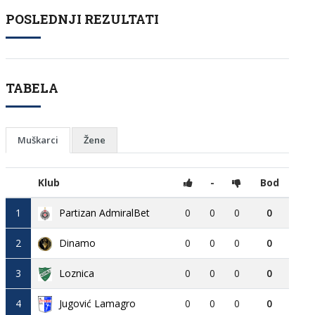
POSLEDNJI REZULTATI
TABELA
Muškarci
Žene
Klub
-
Bod
1
Partizan AdmiralBet
0
0
0
0
2
Dinamo
0
0
0
0
3
Loznica
0
0
0
0
4
Jugović Lamagro
0
0
0
0