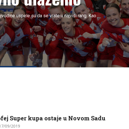
vodine uspele su da se vrate u najviši rang. Kao
ofej Super kupa ostaje u Novom Sadu
7/09/2019