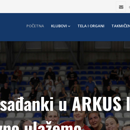
POČETNA
KLUBOVI
TELA I ORGANI
TAKMIČEN
sađanki u ARKUS l
vno ulažemo