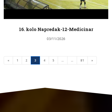
16. kolo Napredak-12-Medicinar
03/11/2026
«
1
2
3
4
5
...
...
81
»