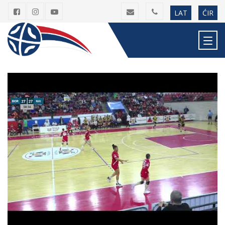
LAT
ĆIR