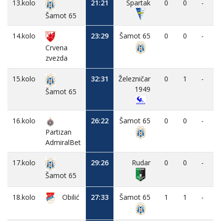
13.kolo
21:21
Spartak
0
0
-
Šamot 65
14.kolo
23:29
Šamot 65
0
0
-
Crvena
zvezda
15.kolo
32:31
Železničar
0
1
-
1949
Šamot 65
16.kolo
26:22
Šamot 65
0
0
-
Partizan
AdmiralBet
17.kolo
29:26
Rudar
0
0
-
Šamot 65
18.kolo
Obilić
27:33
Šamot 65
1
1
-