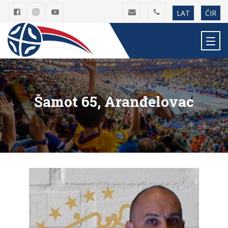
LAT
ĆIR
Šamot 65, Aranđelovac