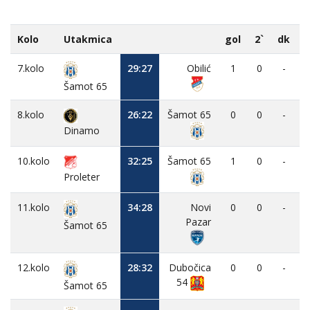
Kolo
Utakmica
gol
2`
dk
7.kolo
29:27
Obilić
1
0
-
Šamot 65
8.kolo
26:22
Šamot 65
0
0
-
Dinamo
10.kolo
32:25
Šamot 65
1
0
-
Proleter
11.kolo
34:28
Novi
0
0
-
Pazar
Šamot 65
12.kolo
28:32
Dubočica
0
0
-
54
Šamot 65