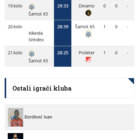
19.kolo
29:33
Dinamo
0
0
-
Šamot 65
20.kolo
28:39
Šamot 65
1
0
-
Kikinda
Grindex
21.kolo
28:25
Proleter
1
0
-
Šamot 65
Ostali igrači kluba
Đorđević Ivan