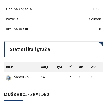
Godina rođenja:
1980.
Pozicija
Golman
Broj na dresu
0
Statistika igrača
Klub
odig
gol
2`
dk
MVP
14
5
2
0
2
Šamot 65
MUŠKARCI - PRVI DEO