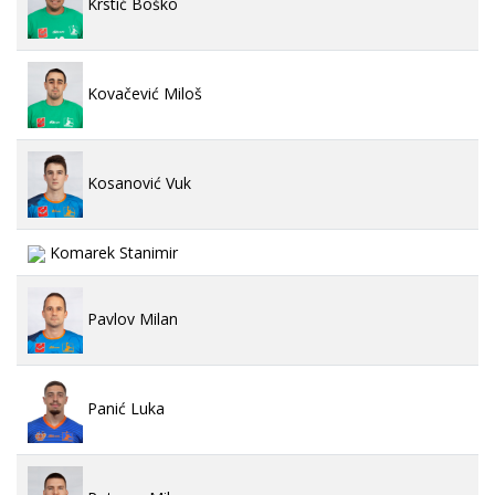
Krstić Boško
Kovačević Miloš
Kosanović Vuk
Komarek Stanimir
Pavlov Milan
Panić Luka