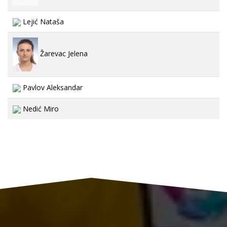
Lejić Nataša
Žarevac Jelena
Pavlov Aleksandar
Nedić Miro