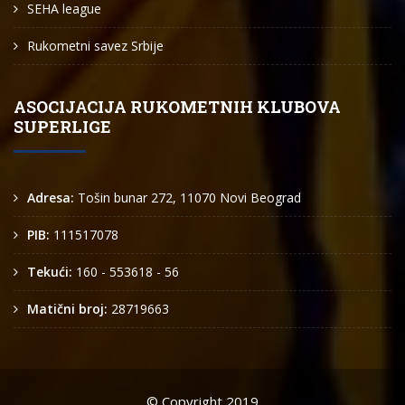
SEHA league
Rukometni savez Srbije
ASOCIJACIJA RUKOMETNIH KLUBOVA
SUPERLIGE
Adresa:
Tošin bunar 272, 11070 Novi Beograd
PIB:
111517078
Tekući:
160 - 553618 - 56
Matični broj:
28719663
© Copyright 2019