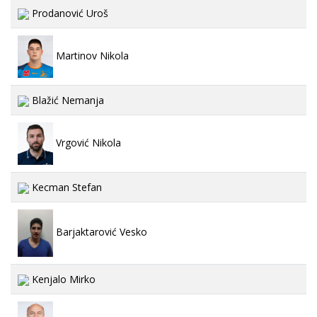
Prodanović Uroš
Martinov Nikola
Blažić Nemanja
Vrgović Nikola
Kecman Stefan
Barjaktarović Vesko
Kenjalo Mirko