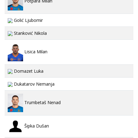
Potpara Milan
Golić Ljubomir
Stanković Nikola
Lisica Milan
Domazet Luka
Dukatarov Nemanja
Trumbetaš Nenad
Šipka Dušan