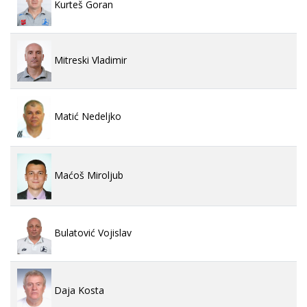
Kurteš Goran
Mitreski Vladimir
Matić Nedeljko
Maćoš Miroljub
Bulatović Vojislav
Daja Kosta