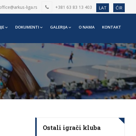
office@arkus-liga.rs
+381 63 83 13 403
LAT
ĆIR
JE
DOKUMENTI
GALERIJA
O NAMA
KONTAKT
Ostali igrači kluba