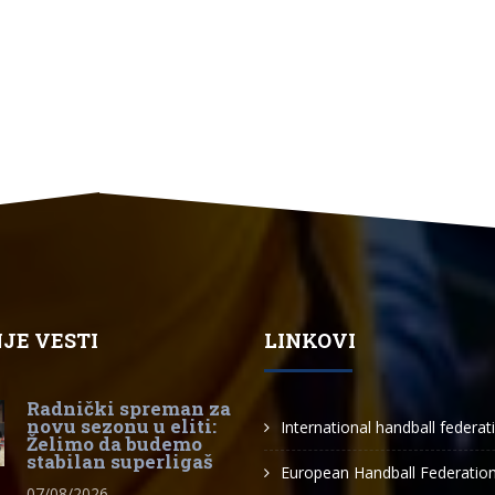
JE VESTI
LINKOVI
Radnički spreman za
novu sezonu u eliti:
International handball federat
Želimo da budemo
stabilan superligaš
European Handball Federatio
07/08/2026