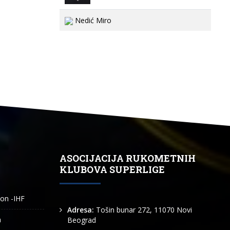
Nedić Miro
ASOCIJACIJA RUKOMETNIH
KLUBOVA SUPERLIGE
ion -IHF
Adresa:
Tošin bunar 272, 11070 Novi
n
Beograd