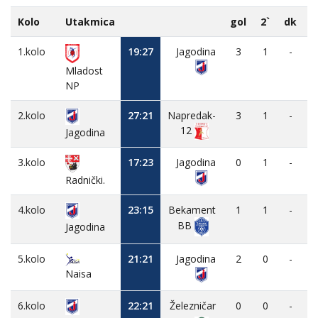
Kolo
Utakmica
gol
2`
dk
1.kolo
19:27
Jagodina
3
1
-
Mladost
NP
2.kolo
27:21
Napredak-
3
1
-
12
Jagodina
3.kolo
17:23
Jagodina
0
1
-
Radnički.
4.kolo
23:15
Bekament
1
1
-
BB
Jagodina
5.kolo
21:21
Jagodina
2
0
-
Naisa
6.kolo
22:21
Železničar
0
0
-