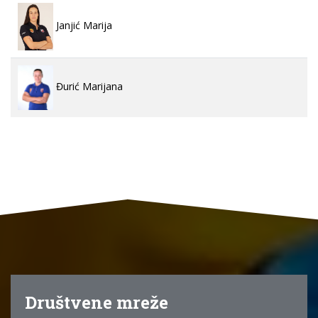
Janjić Marija
Đurić Marijana
Društvene mreže