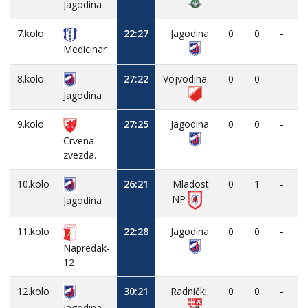
Jagodina
7.kolo
22:27
Jagodina
0
0
-
Medicinar
8.kolo
27:22
Vojvodina.
0
0
-
Jagodina
9.kolo
27:25
Jagodina
0
0
-
Crvena
zvezda.
10.kolo
26:21
Mladost
0
1
-
NP
Jagodina
11.kolo
22:28
Jagodina
0
0
-
Napredak-
12
12.kolo
30:21
Radnički.
0
0
-
Jagodina