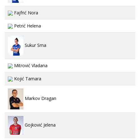
Fajfrić Nora
Petrić Helena
Sukur Srna
Mitrović Vladana
Kojić Tamara
Markov Dragan
Gojković Jelena