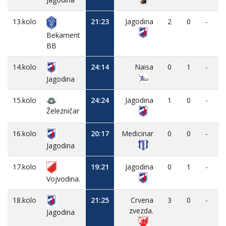
13.kolo
21:23
Jagodina
2
0
-
Bekament
BB
14.kolo
24:14
Naisa
0
1
-
Jagodina
15.kolo
24:24
Jagodina
1
0
-
Železničar
16.kolo
20:17
Medicinar
0
0
-
Jagodina
17.kolo
19:21
Jagodina
0
1
-
Vojvodina.
18.kolo
21:25
Crvena
3
0
-
zvezda.
Jagodina