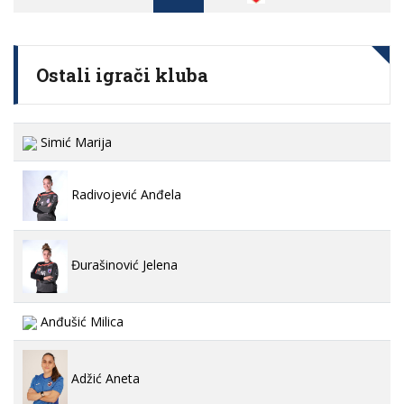
Ostali igrači kluba
Simić Marija
Radivojević Anđela
Đurašinović Jelena
Anđušić Milica
Adžić Aneta