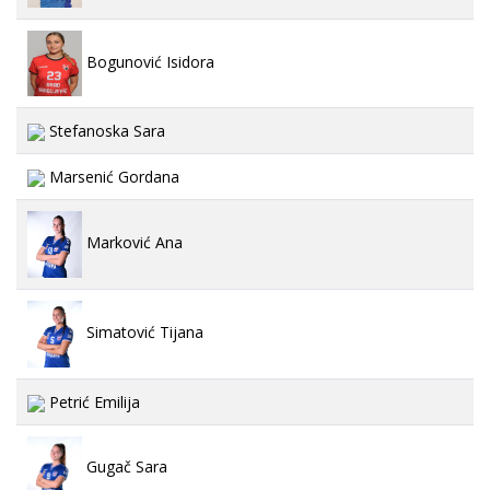
Bogunović Isidora
Stefanoska Sara
Marsenić Gordana
Marković Ana
Simatović Tijana
Petrić Emilija
Gugač Sara