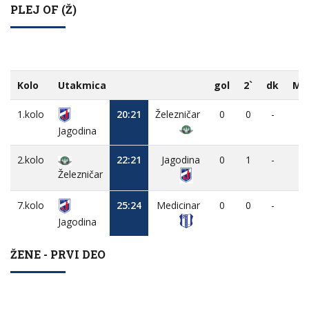
PLEJ OF (Ž)
Kolo
Utakmica
gol
2`
dk
MV
1.kolo
20:21
Železničar
0
0
-
-
Jagodina
2.kolo
22:21
Jagodina
0
1
-
-
Železničar
7.kolo
25:24
Medicinar
0
0
-
-
Jagodina
ŽENE - PRVI DEO