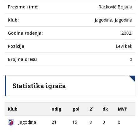
Prezime i ime:
Racković Bojana
Klub:
Jagodina, Jagodina
Godina rođenja:
2002.
Pozicija
Levi bek
Broj na dresu
0
Statistika igrača
Klub
odig
gol
2`
dk
MVP
Jagodina
21
15
8
0
0