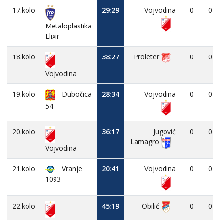
17.kolo
29:29
Vojvodina
0
0
Metaloplastika
Elixir
18.kolo
38:27
Proleter
0
0
Vojvodina
19.kolo
Dubočica
28:34
Vojvodina
0
0
54
20.kolo
36:17
Jugović
0
0
Lamagro
Vojvodina
21.kolo
Vranje
20:41
Vojvodina
0
0
1093
22.kolo
45:19
Obilić
0
0