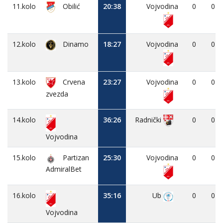
11.kolo
Obilić
20:38
Vojvodina
0
0
12.kolo
Dinamo
18:27
Vojvodina
0
0
13.kolo
Crvena
23:27
Vojvodina
0
0
zvezda
14.kolo
36:26
0
0
Radnički
Vojvodina
15.kolo
Partizan
25:30
Vojvodina
0
0
AdmiralBet
16.kolo
35:16
Ub
0
0
Vojvodina