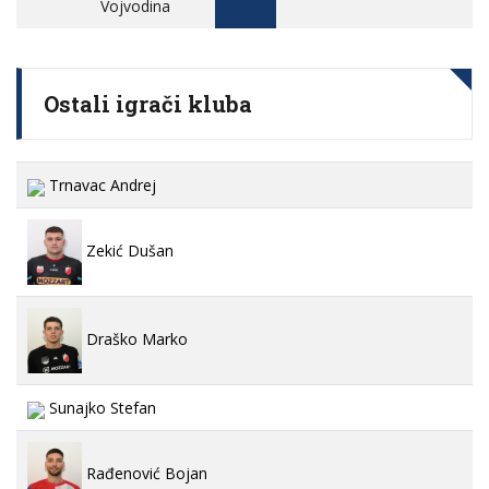
Vojvodina
Ostali igrači kluba
Trnavac Andrej
Zekić Dušan
Draško Marko
Sunajko Stefan
Rađenović Bojan