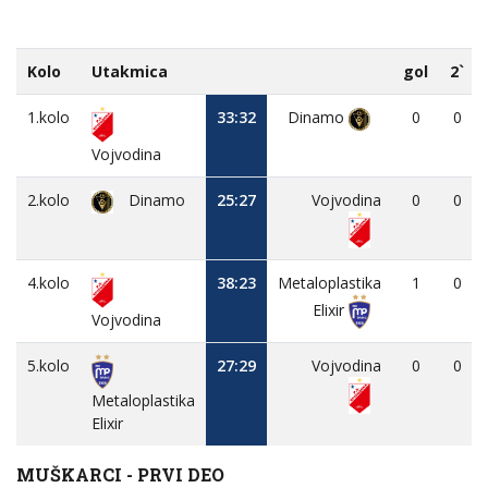
Kolo
Utakmica
gol
2`
1.kolo
33:32
Dinamo
0
0
Vojvodina
2.kolo
Dinamo
25:27
Vojvodina
0
0
4.kolo
38:23
Metaloplastika
1
0
Elixir
Vojvodina
5.kolo
27:29
Vojvodina
0
0
Metaloplastika
Elixir
MUŠKARCI - PRVI DEO