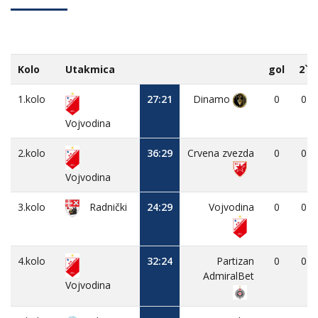
Kolo
Utakmica
gol
2`
1.kolo
27:21
Dinamo
0
0
Vojvodina
2.kolo
36:29
Crvena zvezda
0
0
Vojvodina
3.kolo
24:29
Vojvodina
0
0
Radnički
4.kolo
32:24
Partizan
0
0
AdmiralBet
Vojvodina