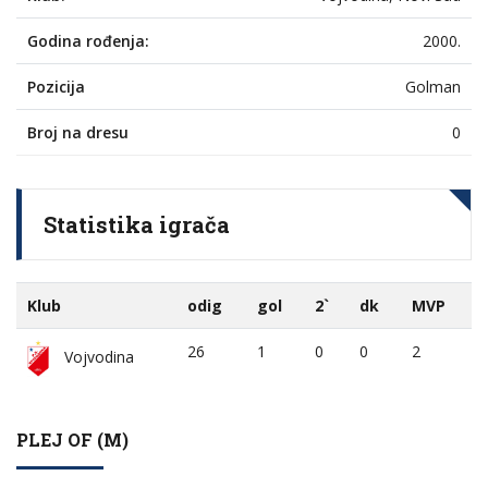
Godina rođenja:
2000.
Pozicija
Golman
Broj na dresu
0
Statistika igrača
Klub
odig
gol
2`
dk
MVP
26
1
0
0
2
Vojvodina
PLEJ OF (M)