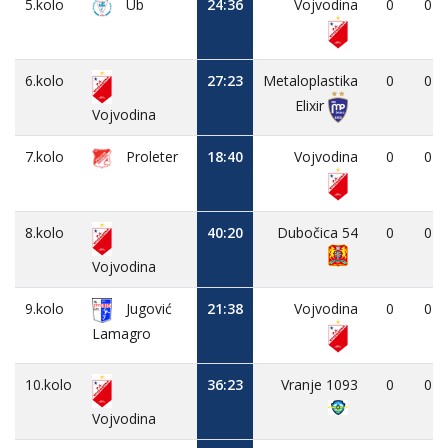
5.kolo
Ub
24:36
Vojvodina
0
0
6.kolo
27:23
Metaloplastika
0
0
Elixir
Vojvodina
7.kolo
Proleter
18:40
Vojvodina
0
0
8.kolo
40:20
Dubočica 54
0
0
Vojvodina
9.kolo
Jugović
21:38
Vojvodina
0
0
Lamagro
10.kolo
36:23
Vranje 1093
0
0
Vojvodina