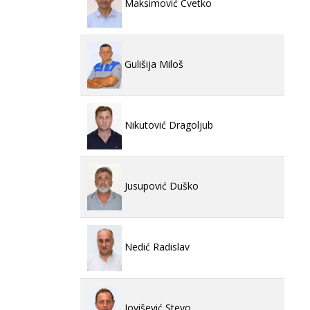
Maksimović Cvetko
Gulišija Miloš
Nikutović Dragoljub
Jusupović Duško
Nedić Radislav
Jovišević Stevo