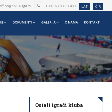
office@arkus-liga.rs
+381 63 83 13 403
LAT
ĆIR
JE
DOKUMENTI
GALERIJA
O NAMA
KONTAKT
Ostali igrači kluba