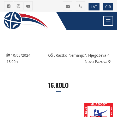
LAT
ĆIR
10/03/2024
OŠ „Rastko Nemanjić“, Njegoševa 4,
18:00h
Nova Pazova
16.KOLO