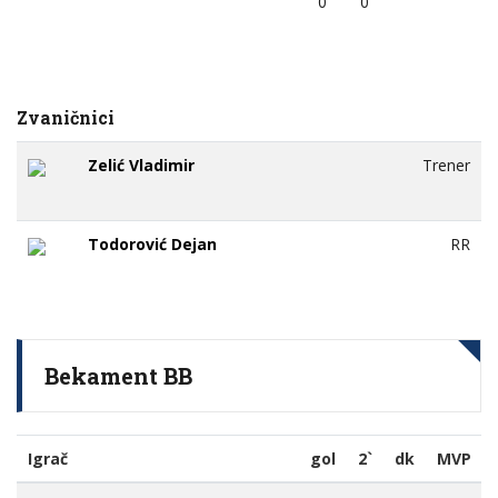
0
0
Zvaničnici
Zelić Vladimir
Trener
Todorović Dejan
RR
Bekament BB
Igrač
gol
2`
dk
MVP