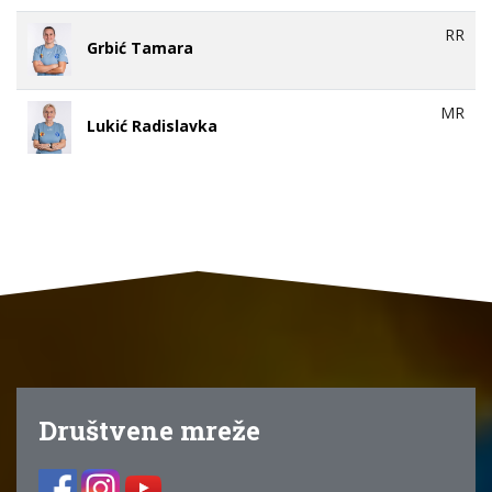
RR
Grbić Tamara
MR
Lukić Radislavka
Društvene mreže