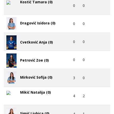
Kostić Tamara (0)
0
0
Dragović Isidora (0)
0
0
0
0
Cvetković Anja (0)
0
0
Petrović Zoe (0)
Mirković Sofija (0)
3
0
Mikić Natalija (0)
4
2
Simić Ljubica (0)
4
1