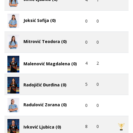
Joksić Sofija (0)
0
0
Mitrović Teodora (0)
0
0
4
2
Malenović Magdalena (0)
5
0
Radojičić Đurđina (0)
Radulović Zorana (0)
0
0
8
0
Ivković Ljubica (0)