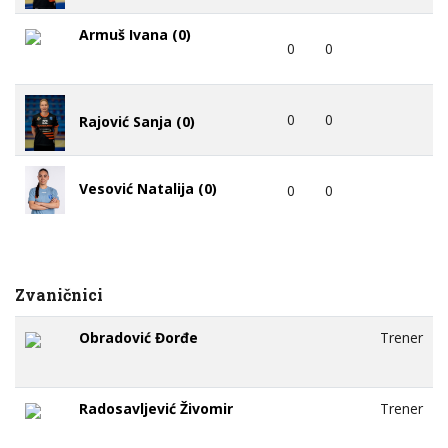
Armuš Ivana (0)
0
0
0
0
Rajović Sanja (0)
Vesović Natalija (0)
0
0
Zvaničnici
Obradović Đorđe
Trener
Radosavljević Živomir
Trener