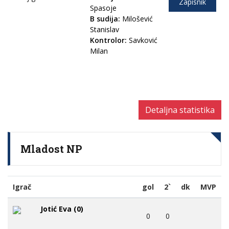
Zapisnik
Spasoje
B sudija:
Milošević
Stanislav
Kontrolor:
Savković
Milan
Detaljna statistika
Mladost NP
Igrač
gol
2`
dk
MVP
Jotić Eva (0)
0
0