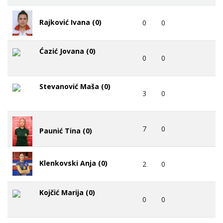
Rajković Ivana (0)
0
0
Ćazić Jovana (0)
0
0
Stevanović Maša (0)
3
0
7
0
Paunić Tina (0)
Klenkovski Anja (0)
2
0
Kojčić Marija (0)
0
0