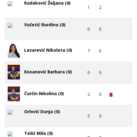
Radaković Željana (0)
1
2
Vučetić Đurđina (0)
0
0
Lazarević Nikoleta (0)
7
0
Kosanović Barbara (0)
0
0
Ćurčin Nikolina (0)
2
0
Orlović Dunja (0)
5
0
Tešić Mila (0)