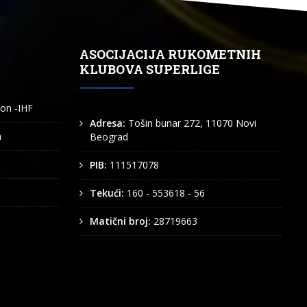
ASOCIJACIJA RUKOMETNIH
KLUBOVA SUPERLIGE
ion -IHF
Adresa:
Tošin bunar 272, 11070 Novi
n
Beograd
PIB:
111517078
Tekući:
160 - 553618 - 56
Matični broj:
28719663