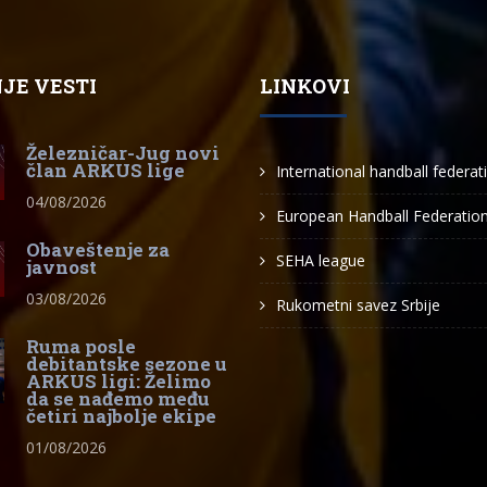
JE VESTI
LINKOVI
Železničar-Jug novi
član ARKUS lige
International handball federat
04/08/2026
European Handball Federatio
Obaveštenje za
SEHA league
javnost
03/08/2026
Rukometni savez Srbije
Ruma posle
debitantske sezone u
ARKUS ligi: Želimo
da se nađemo među
četiri najbolje ekipe
01/08/2026