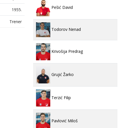
Pešić David
1955.
Trener
Todorov Nenad
Krivošija Predrag
Grujić Žarko
Terzić Filip
Pavlović Miloš