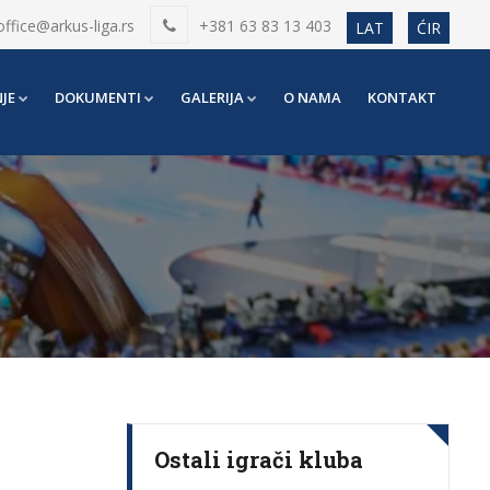
office@arkus-liga.rs
+381 63 83 13 403
LAT
ĆIR
JE
DOKUMENTI
GALERIJA
O NAMA
KONTAKT
Ostali igrači kluba