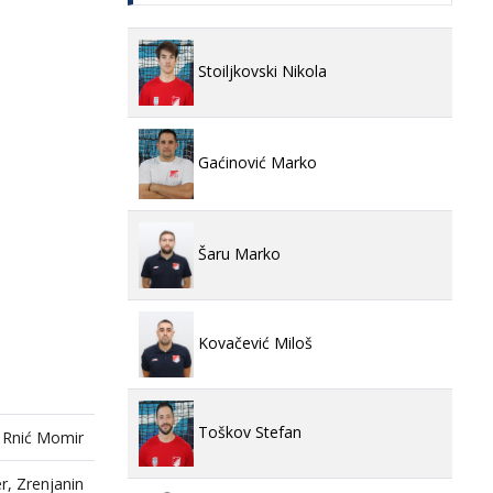
Stoiljkovski Nikola
Gaćinović Marko
Šaru Marko
Kovačević Miloš
Toškov Stefan
Rnić Momir
r, Zrenjanin