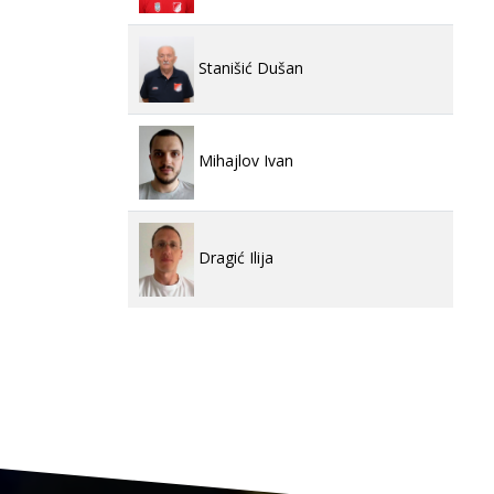
Stanišić Dušan
Mihajlov Ivan
Dragić Ilija