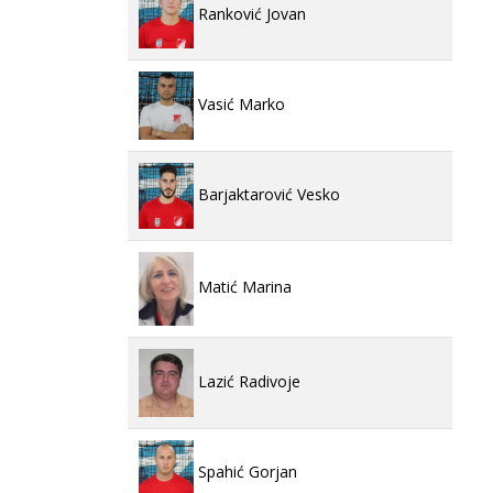
Ranković Jovan
Vasić Marko
Barjaktarović Vesko
Matić Marina
Lazić Radivoje
Spahić Gorjan