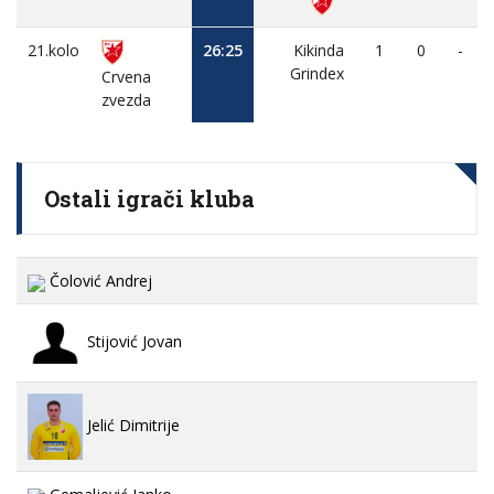
21.kolo
26:25
Kikinda
1
0
-
Grindex
Crvena
zvezda
Ostali igrači kluba
Čolović Andrej
Stijović Jovan
Jelić Dimitrije