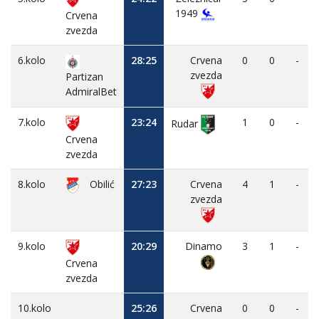
1949
Crvena
zvezda
6.kolo
28:25
Crvena
0
0
-
zvezda
Partizan
AdmiralBet
7.kolo
23:24
1
0
-
Rudar
Crvena
zvezda
8.kolo
Obilić
27:23
Crvena
4
1
-
zvezda
9.kolo
20:29
Dinamo
3
1
-
Crvena
zvezda
10.kolo
25:26
Crvena
0
0
-