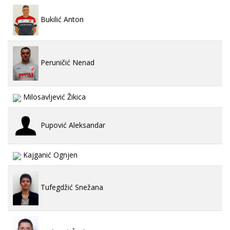
Bukilić Anton
Peruničić Nenad
Milosavljević Žikica
Pupović Aleksandar
Kajganić Ognjen
Tufegdžić Snežana