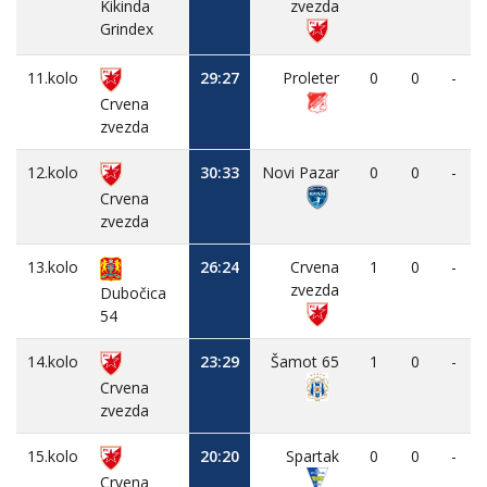
Kikinda
zvezda
Grindex
11.kolo
29:27
Proleter
0
0
-
Crvena
zvezda
12.kolo
30:33
Novi Pazar
0
0
-
Crvena
zvezda
13.kolo
26:24
Crvena
1
0
-
zvezda
Dubočica
54
14.kolo
23:29
Šamot 65
1
0
-
Crvena
zvezda
15.kolo
20:20
Spartak
0
0
-
Crvena