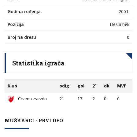
Godina rođenja:
2001.
Pozicija
Desni bek
Broj na dresu
0
Statistika igrača
Klub
odig
gol
2`
dk
MVP
Crvena zvezda
21
17
2
0
0
MUŠKARCI - PRVI DEO