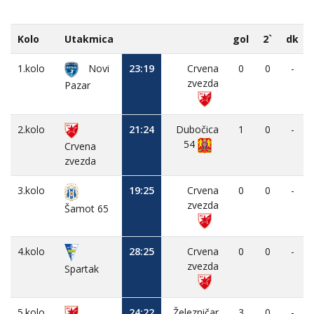
Kolo
Utakmica
gol
2`
dk
1.kolo
Novi
23:19
Crvena
0
0
-
zvezda
Pazar
2.kolo
21:24
Dubočica
1
0
-
54
Crvena
zvezda
3.kolo
19:25
Crvena
0
0
-
zvezda
Šamot 65
4.kolo
28:25
Crvena
0
0
-
zvezda
Spartak
5.kolo
24:22
Železničar
3
0
-