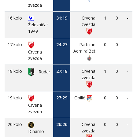
zvezda
16.kolo
31:19
Crvena
1
0
-
zvezda
Železničar
1949
17.kolo
24:27
Partizan
0
0
-
AdmiralBet
Crvena
zvezda
18.kolo
27:18
Crvena
1
0
-
Rudar
zvezda
19.kolo
27:29
Obilić
0
0
-
Crvena
zvezda
20.kolo
26:26
Crvena
0
0
-
zvezda
Dinamo