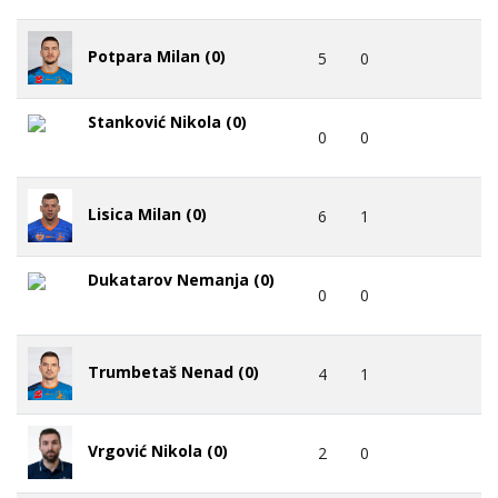
Potpara Milan (0)
5
0
Stanković Nikola (0)
0
0
Lisica Milan (0)
6
1
Dukatarov Nemanja (0)
0
0
Trumbetaš Nenad (0)
4
1
Vrgović Nikola (0)
2
0