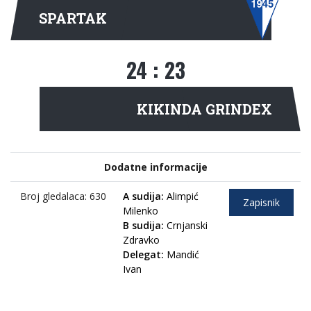
SPARTAK
24 : 23
(11:8)
KIKINDA GRINDEX
Dodatne informacije
Broj gledalaca: 630
A sudija:
Alimpić
Zapisnik
Milenko
B sudija:
Crnjanski
Zdravko
Delegat:
Mandić
Ivan