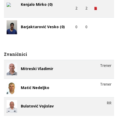
Kenjalo Mirko (0)
2
2
0
0
Barjaktarović Vesko (0)
Zvaničnici
Trener
Mitreski Vladimir
Trener
Matić Nedeljko
RR
Bulatović Vojislav