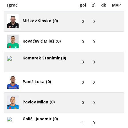
Igrač
gol
2`
dk
MVP
Miškov Slavko (0)
0
0
Kovačević Miloš (0)
0
0
Komarek Stanimir (0)
3
0
Panić Luka (0)
0
0
Pavlov Milan (0)
0
0
Golić Ljubomir (0)
1
0