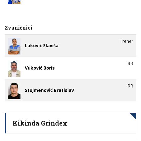
Zvaničnici
Trener
Laković Slaviša
RR
Vuković Boris
RR
Stojmenović Bratislav
Kikinda Grindex