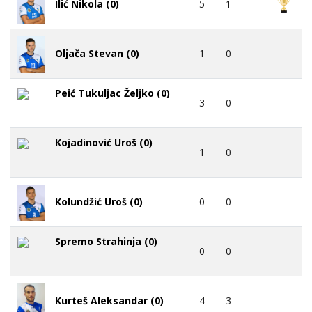
5
1
Ilić Nikola (0)
1
0
Oljača Stevan (0)
Peić Tukuljac Željko (0)
3
0
Kojadinović Uroš (0)
1
0
0
0
Kolundžić Uroš (0)
Spremo Strahinja (0)
0
0
4
3
Kurteš Aleksandar (0)