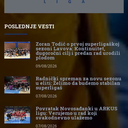
POSLEDNJE VESTI
Zoran Todić o prvoj superligaškoj
sezoni Lavova: Kontinuitet,
dugoročni cilj i predan rad urodili
plodom
09/08/2026
Radnički spreman za novu sezonu
u eliti: Želimo da budemo stabilan
superligaš
07/08/2026
Povratak Novosađanki u ARKUS
ligu: Verujemo u rad koji
svakodnevno ulažemo
07/08/2026