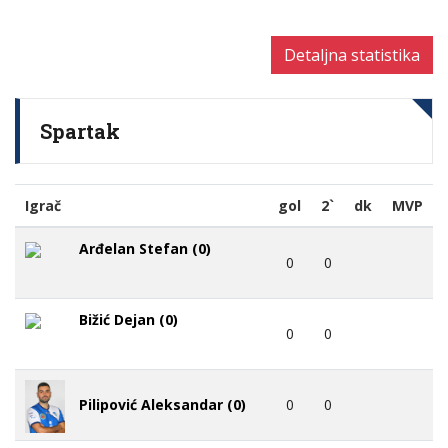
Detaljna statistika
Spartak
Igrač
gol
2`
dk
MVP
Arđelan Stefan (0)
0
0
Bižić Dejan (0)
0
0
0
0
Pilipović Aleksandar (0)