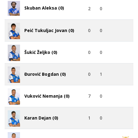
Skuban Aleksa (0)
2
0
0
0
Peić Tukuljac Jovan (0)
0
0
Šukić Željko (0)
0
1
Đurović Bogdan (0)
7
0
Vuković Nemanja (0)
1
0
Karan Dejan (0)