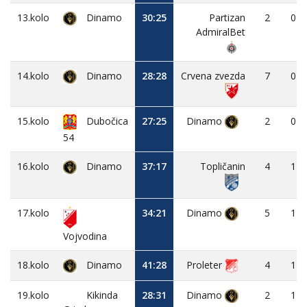
13.kolo
Dinamo
30:25
Partizan
2
0
AdmiralBet
14.kolo
Dinamo
28:28
Crvena zvezda
7
0
15.kolo
Dubočica
27:25
Dinamo
2
0
54
16.kolo
Dinamo
37:17
Topličanin
4
1
17.kolo
34:21
Dinamo
5
1
Vojvodina
18.kolo
Dinamo
41:28
Proleter
4
1
19.kolo
Kikinda
28:31
Dinamo
2
1