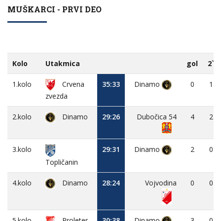
MUŠKARCI - PRVI DEO
Kolo
Utakmica
gol
2`
1.kolo
Crvena
35:33
Dinamo
0
1
zvezda
2.kolo
Dinamo
29:26
Dubočica 54
4
2
3.kolo
29:31
Dinamo
2
0
Topličanin
4.kolo
Dinamo
28:24
Vojvodina
0
0
5.kolo
Proleter
30:38
Dinamo
3
0