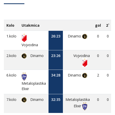
Kolo
Utakmica
gol
2`
1.kolo
26:23
Dinamo
0
0
Vojvodina
2.kolo
Dinamo
23:26
Vojvodina
0
0
6.kolo
34:28
Dinamo
2
0
Metaloplastika
Elixir
7.kolo
Dinamo
32:35
Metaloplastika
0
0
Elixir