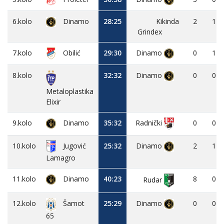
6.kolo
Dinamo
28:25
Kikinda
2
1
Grindex
7.kolo
Obilić
29:30
Dinamo
0
1
8.kolo
32:32
Dinamo
0
0
Metaloplastika
Elixir
9.kolo
Dinamo
35:32
0
0
Radnički
10.kolo
Jugović
25:32
Dinamo
2
1
Lamagro
11.kolo
Dinamo
40:23
8
0
Rudar
12.kolo
25:29
Dinamo
0
0
Šamot
65