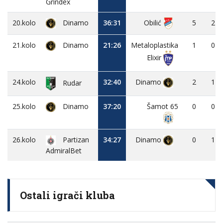
Grindex
20.kolo
Dinamo
36:31
Obilić
5
2
21.kolo
Dinamo
21:26
Metaloplastika
1
0
Elixir
24.kolo
32:40
Dinamo
2
1
Rudar
25.kolo
Dinamo
37:20
Šamot 65
0
0
26.kolo
Partizan
34:27
Dinamo
0
1
AdmiralBet
Ostali igrači kluba