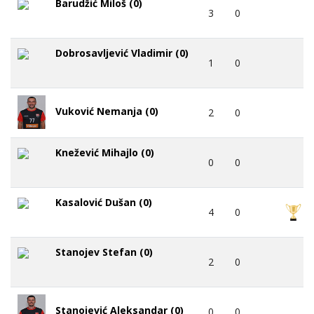
Barudžić Miloš (0)
3
0
Dobrosavljević Vladimir (0)
1
0
Vuković Nemanja (0)
2
0
Knežević Mihajlo (0)
0
0
Kasalović Dušan (0)
4
0
Stanojev Stefan (0)
2
0
Stanojević Aleksandar (0)
0
0