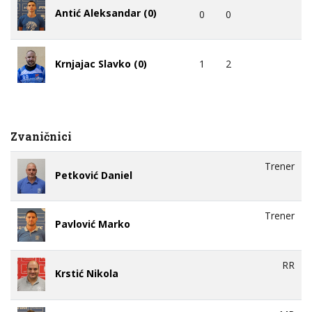
Antić Aleksandar (0)
0
0
Krnjajac Slavko (0)
1
2
Zvaničnici
Trener
Petković Daniel
Trener
Pavlović Marko
RR
Krstić Nikola