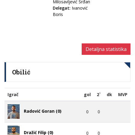
Milosavljević Srđan
Delegat:
Ivanović
Boris
Detaljna statistika
Obilić
Igrač
gol
2`
dk
MVP
Radović Goran (0)
0
0
Dražić Filip (0)
0
0