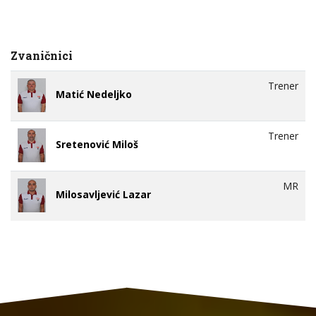
Zvaničnici
Trener
Matić Nedeljko
Trener
Sretenović Miloš
MR
Milosavljević Lazar