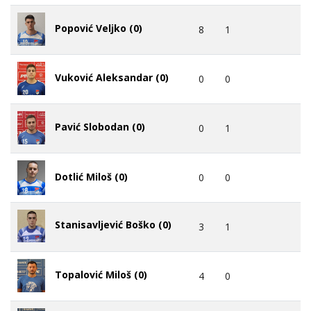
Popović Veljko (0)
8
1
Vuković Aleksandar (0)
0
0
Pavić Slobodan (0)
0
1
Dotlić Miloš (0)
0
0
Stanisavljević Boško (0)
3
1
Topalović Miloš (0)
4
0