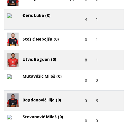
Đerić Luka (0)
4
1
Stošić Nebojša (0)
0
1
Utvić Bogdan (0)
8
1
Mutavdžić Miloš (0)
0
0
Bogdanović Ilija (0)
5
3
Stevanović Miloš (0)
0
0