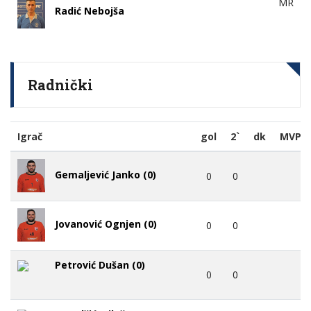
MR
Radić Nebojša
Radnički
Igrač
gol
2`
dk
MVP
Gemaljević Janko (0)
0
0
Jovanović Ognjen (0)
0
0
Petrović Dušan (0)
0
0