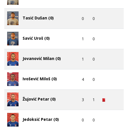
Tasić Dušan (0)
0
0
Savić Uroš (0)
1
0
Jovanović Milan (0)
1
0
Ivošević Miloš (0)
4
0
Žujović Petar (0)
3
1
Jedoksić Petar (0)
0
0