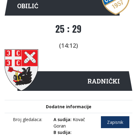
OBILIĆ
25 : 29
(14:12)
RADNIČKI
Dodatne informacije
Broj gledalaca:
A sudija:
Kovač
Zapisnik
Goran
B sudija: