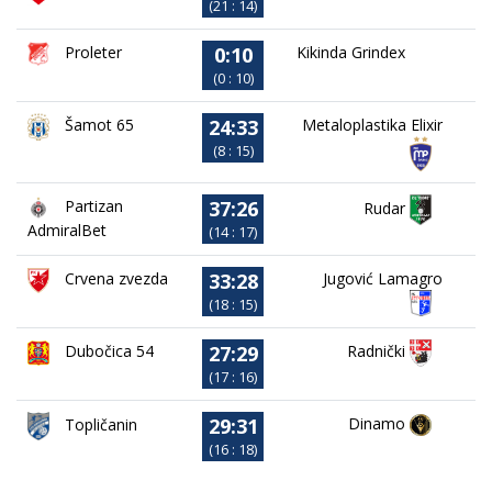
(21 : 14)
0:10
Proleter
Kikinda Grindex
(0 : 10)
24:33
Metaloplastika Elixir
Šamot 65
(8 : 15)
37:26
Partizan
Rudar
AdmiralBet
(14 : 17)
33:28
Crvena zvezda
Jugović Lamagro
(18 : 15)
27:29
Dubočica 54
Radnički
(17 : 16)
29:31
Dinamo
Topličanin
(16 : 18)