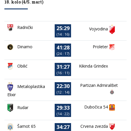
18. kolo (4/5. mart)
25:29
Radnički
Vojvodina
(14 : 16)
41:28
Dinamo
Proleter
(24 : 17)
31:27
Obilić
Kikinda Grindex
(16 : 11)
22:30
Partizan AdmiralBet
Metaloplastika
(12 : 14)
Elixir
29:33
Dubočica 54
Rudar
(14 : 22)
34:27
Crvena zvezda
Šamot 65