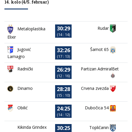
14. kolo (4/5. februar)
30:29
Rudar
Metaloplastika
(14 : 14)
Elixir
32:26
Jugović
Šamot 65
Lamagro
(17 : 13)
26:29
Partizan AdmiralBet
Radnički
(12 : 16)
28:28
Dinamo
Crvena zvezda
(15 : 10)
24:25
Obilić
Dubočica 54
(14 : 12)
30:25
Kikinda Grindex
Topličanin