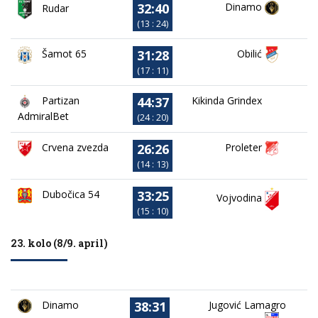
32:40
Dinamo
Rudar
(13 : 24)
31:28
Obilić
Šamot 65
(17 : 11)
44:37
Partizan
Kikinda Grindex
AdmiralBet
(24 : 20)
26:26
Crvena zvezda
Proleter
(14 : 13)
33:25
Dubočica 54
Vojvodina
(15 : 10)
23. kolo (8/9. april)
38:31
Dinamo
Jugović Lamagro