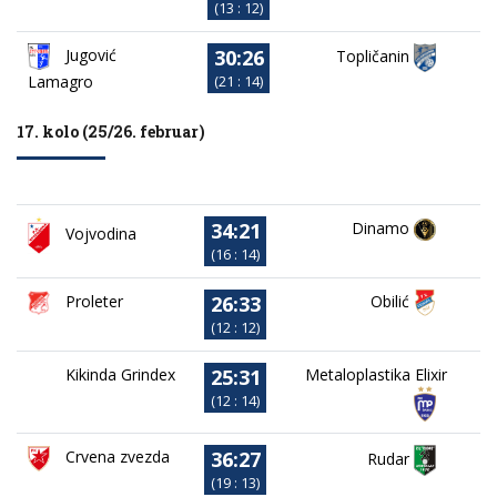
(13 : 12)
30:26
Jugović
Topličanin
Lamagro
(21 : 14)
17. kolo (25/26. februar)
34:21
Dinamo
Vojvodina
(16 : 14)
26:33
Proleter
Obilić
(12 : 12)
25:31
Kikinda Grindex
Metaloplastika Elixir
(12 : 14)
36:27
Crvena zvezda
Rudar
(19 : 13)