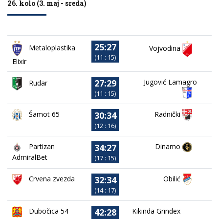
26. kolo (3. maj - sreda)
25:27
Metaloplastika
Vojvodina
(11 : 15)
Elixir
27:29
Jugović Lamagro
Rudar
(11 : 15)
30:34
Radnički
Šamot 65
(12 : 16)
34:27
Partizan
Dinamo
AdmiralBet
(17 : 15)
32:34
Crvena zvezda
Obilić
(14 : 17)
42:28
Dubočica 54
Kikinda Grindex