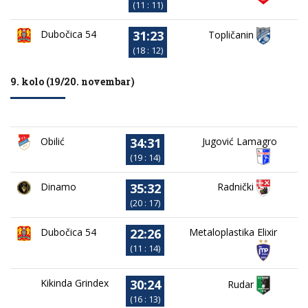
(11 : 11)
31:23
Dubočica 54
Topličanin
(18 : 12)
9. kolo (19/20. novembar)
34:31
Obilić
Jugović Lamagro
(19 : 14)
35:32
Dinamo
Radnički
(20 : 17)
22:26
Dubočica 54
Metaloplastika Elixir
(11 : 14)
30:24
Kikinda Grindex
Rudar
(16 : 13)