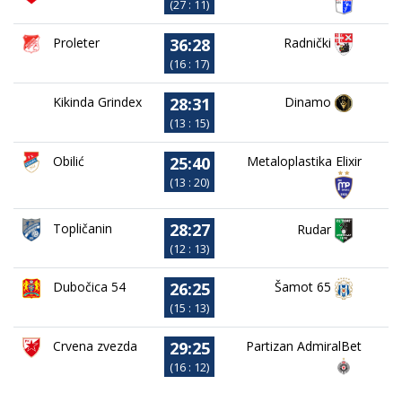
(27 : 11)
36:28
Proleter
Radnički
(16 : 17)
28:31
Kikinda Grindex
Dinamo
(13 : 15)
25:40
Obilić
Metaloplastika Elixir
(13 : 20)
28:27
Topličanin
Rudar
(12 : 13)
26:25
Dubočica 54
Šamot 65
(15 : 13)
29:25
Crvena zvezda
Partizan AdmiralBet
(16 : 12)