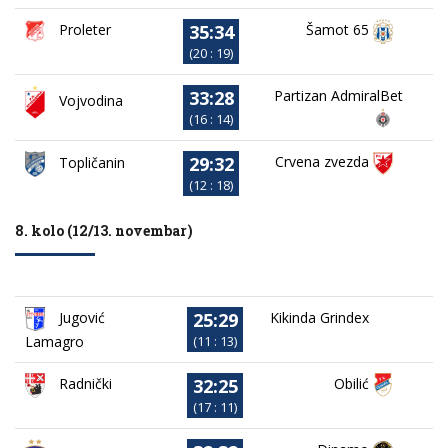
35:34
Proleter
Šamot 65
(20 : 19)
33:28
Partizan AdmiralBet
Vojvodina
(16 : 14)
29:32
Crvena zvezda
Topličanin
(12 : 18)
8. kolo (12/13. novembar)
25:29
Jugović
Kikinda Grindex
Lamagro
(11 : 13)
32:25
Obilić
Radnički
(17 : 11)