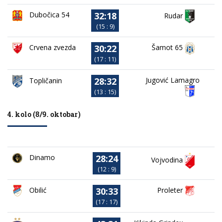
32:18
Dubočica 54
Rudar
(15 : 9)
30:22
Crvena zvezda
Šamot 65
(17 : 11)
28:32
Jugović Lamagro
Topličanin
(13 : 15)
4. kolo (8/9. oktobar)
28:24
Dinamo
Vojvodina
(12 : 9)
30:33
Obilić
Proleter
(17 : 17)