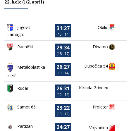
22. kolo (1/2. april)
31:27
Jugović
Obilić
Lamagro
(15 : 14)
29:34
Dinamo
Radnički
(18 : 17)
26:27
Dubočica 54
Metaloplastika
(13 : 14)
Elixir
26:31
Kikinda Grindex
Rudar
(12 : 16)
23:22
Proleter
Šamot 65
(13 : 12)
24:27
Partizan
Vojvodina