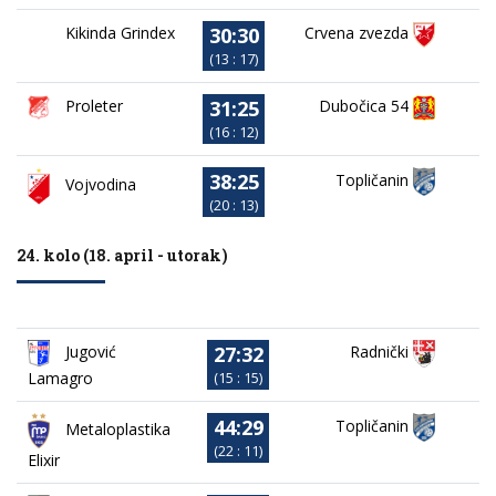
30:30
Kikinda Grindex
Crvena zvezda
(13 : 17)
31:25
Proleter
Dubočica 54
(16 : 12)
38:25
Topličanin
Vojvodina
(20 : 13)
24. kolo (18. april - utorak)
27:32
Jugović
Radnički
Lamagro
(15 : 15)
44:29
Topličanin
Metaloplastika
(22 : 11)
Elixir