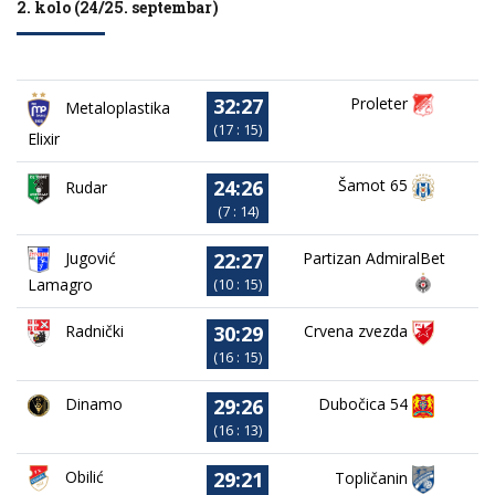
2. kolo (24/25. septembar)
32:27
Proleter
Metaloplastika
(17 : 15)
Elixir
24:26
Šamot 65
Rudar
(7 : 14)
22:27
Jugović
Partizan AdmiralBet
Lamagro
(10 : 15)
30:29
Crvena zvezda
Radnički
(16 : 15)
29:26
Dinamo
Dubočica 54
(16 : 13)
29:21
Obilić
Topličanin