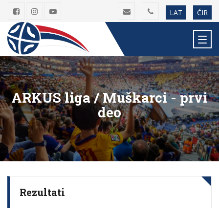
LAT
ĆIR
ARKUS liga / Muškarci - prvi
deo
Rezultati