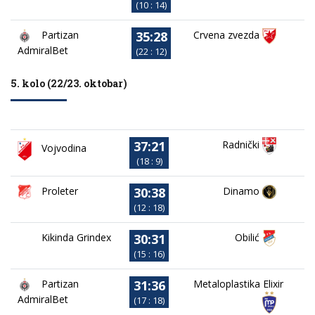
(10 : 14)
35:28
Partizan
Crvena zvezda
AdmiralBet
(22 : 12)
5. kolo (22/23. oktobar)
37:21
Radnički
Vojvodina
(18 : 9)
30:38
Proleter
Dinamo
(12 : 18)
30:31
Kikinda Grindex
Obilić
(15 : 16)
31:36
Partizan
Metaloplastika Elixir
AdmiralBet
(17 : 18)