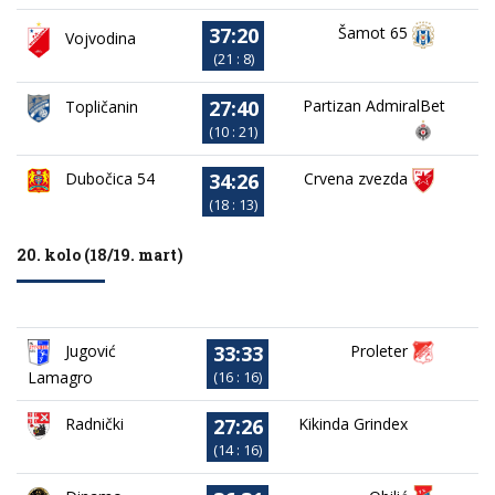
37:20
Šamot 65
Vojvodina
(21 : 8)
27:40
Partizan AdmiralBet
Topličanin
(10 : 21)
34:26
Dubočica 54
Crvena zvezda
(18 : 13)
20. kolo (18/19. mart)
33:33
Jugović
Proleter
Lamagro
(16 : 16)
27:26
Kikinda Grindex
Radnički
(14 : 16)