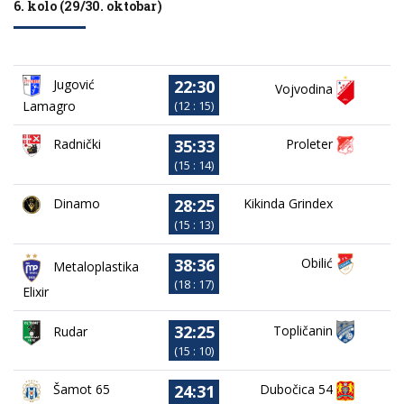
6. kolo (29/30. oktobar)
22:30
Jugović
Vojvodina
Lamagro
(12 : 15)
35:33
Proleter
Radnički
(15 : 14)
28:25
Dinamo
Kikinda Grindex
(15 : 13)
38:36
Obilić
Metaloplastika
(18 : 17)
Elixir
32:25
Topličanin
Rudar
(15 : 10)
24:31
Dubočica 54
Šamot 65