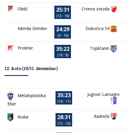
25:31
Obilić
Crvena zvezda
(13 : 18)
24:29
Kikinda Grindex
Dubočica 54
(9 : 16)
35:22
Proleter
Topličanin
(16 : 8)
12. kolo (10/11. decembar)
35:23
Jugović Lamagro
Metaloplastika
(18 : 11)
Elixir
28:31
Radnički
Rudar
(15 : 16)