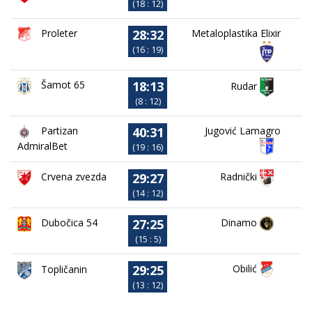
(18 : 12)
28:32
Proleter
Metaloplastika Elixir
(16 : 19)
18:13
Šamot 65
Rudar
(8 : 12)
40:31
Partizan
Jugović Lamagro
AdmiralBet
(19 : 16)
29:27
Crvena zvezda
Radnički
(14 : 12)
27:25
Dubočica 54
Dinamo
(15 : 5)
29:25
Obilić
Topličanin
(13 : 12)