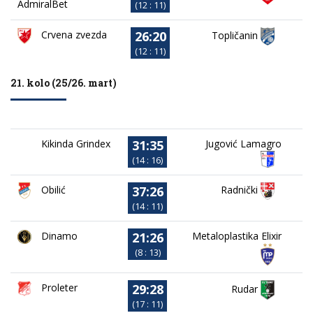
AdmiralBet
(12 : 11)
26:20
Crvena zvezda
Topličanin
(12 : 11)
21. kolo (25/26. mart)
31:35
Kikinda Grindex
Jugović Lamagro
(14 : 16)
37:26
Obilić
Radnički
(14 : 11)
21:26
Dinamo
Metaloplastika Elixir
(8 : 13)
29:28
Proleter
Rudar
(17 : 11)