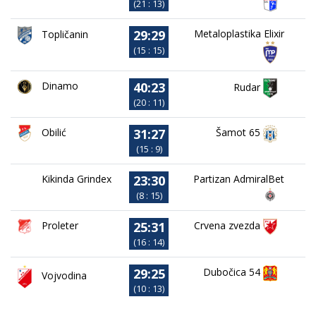
(21 : 13)
29:29
Metaloplastika Elixir
Topličanin
(15 : 15)
40:23
Dinamo
Rudar
(20 : 11)
31:27
Obilić
Šamot 65
(15 : 9)
23:30
Kikinda Grindex
Partizan AdmiralBet
(8 : 15)
25:31
Proleter
Crvena zvezda
(16 : 14)
29:25
Dubočica 54
Vojvodina
(10 : 13)