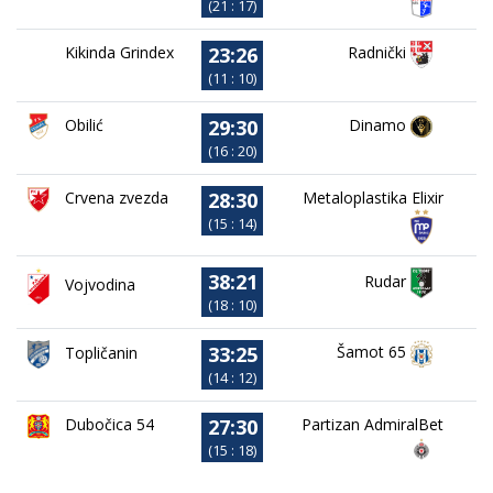
(21 : 17)
23:26
Kikinda Grindex
Radnički
(11 : 10)
29:30
Obilić
Dinamo
(16 : 20)
28:30
Crvena zvezda
Metaloplastika Elixir
(15 : 14)
38:21
Rudar
Vojvodina
(18 : 10)
33:25
Šamot 65
Topličanin
(14 : 12)
27:30
Dubočica 54
Partizan AdmiralBet
(15 : 18)