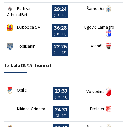
29:24
Partizan
Šamot 65
AdmiralBet
(13 : 10)
36:28
Dubočica 54
Jugović Lamagro
(16 : 11)
22:26
Radnički
Topličanin
(11 : 13)
16. kolo (18/19. februar)
27:37
Obilić
Vojvodina
(16 : 21)
24:31
Kikinda Grindex
Proleter
(8 : 16)