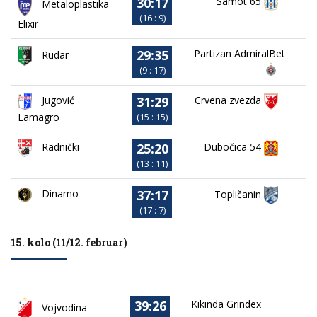
30:17
Šamot 65
Metaloplastika
(16 : 9)
Elixir
29:35
Partizan AdmiralBet
Rudar
(9 : 17)
31:29
Jugović
Crvena zvezda
Lamagro
(15 : 15)
25:20
Dubočica 54
Radnički
(13 : 11)
37:17
Dinamo
Topličanin
(17 : 7)
15. kolo (11/12. februar)
39:26
Kikinda Grindex
Vojvodina