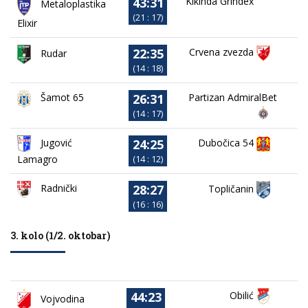
43:31
Kikinda Grindex
Metaloplastika
(21 : 17)
Elixir
22:35
Crvena zvezda
Rudar
(14 : 18)
26:31
Partizan AdmiralBet
Šamot 65
(14 : 17)
24:25
Jugović
Dubočica 54
Lamagro
(14 : 12)
28:27
Radnički
Topličanin
(16 : 16)
3. kolo (1/2. oktobar)
44:23
Obilić
Vojvodina