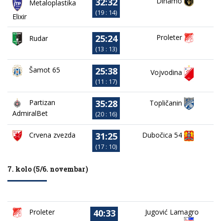
32:32
Dinamo
Metaloplastika
(19 : 14)
Elixir
25:24
Proleter
Rudar
(13 : 13)
25:38
Šamot 65
Vojvodina
(11 : 17)
35:28
Partizan
Topličanin
AdmiralBet
(20 : 16)
31:25
Crvena zvezda
Dubočica 54
(17 : 10)
7. kolo (5/6. novembar)
40:33
Proleter
Jugović Lamagro