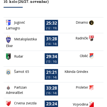
10. kolo (26/27. novembar)
25:32
Jugović
Dinamo
Lamagro
(12 : 19)
31:28
Radnički
Metaloplastika
(14 : 14)
Elixir
29:34
Obilić
Rudar
(13 : 16)
21:21
Kikinda Grindex
Šamot 65
(13 : 14)
33:28
Partizan
Proleter
AdmiralBet
(16 : 14)
23:24
Crvena zvezda
Vojvodina