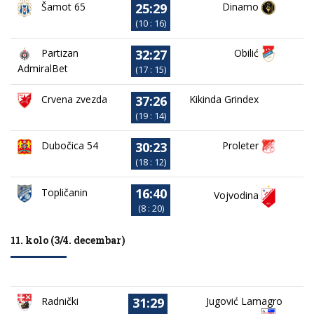
25:29
Dinamo
Šamot 65
(10 : 16)
32:27
Partizan
Obilić
AdmiralBet
(17 : 15)
37:26
Crvena zvezda
Kikinda Grindex
(19 : 14)
30:23
Dubočica 54
Proleter
(18 : 12)
16:40
Topličanin
Vojvodina
(8 : 20)
11. kolo (3/4. decembar)
31:29
Jugović Lamagro
Radnički