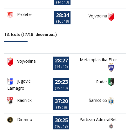
(14 : 13)
28:34
Proleter
Vojvodina
(16 : 19)
13. kolo (17/18. decembar)
28:27
Metaloplastika Elixir
Vojvodina
(14 : 12)
29:23
Jugović
Rudar
Lamagro
(15 : 13)
37:20
Radnički
Šamot 65
(19 : 8)
30:25
Dinamo
Partizan AdmiralBet
(16 : 13)