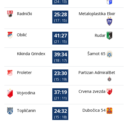
(24 : 13)
25:28
Metaloplastika Elixir
Radnički
(17 : 15)
41:27
Obilić
Rudar
(21 : 15)
39:34
Kikinda Grindex
Šamot 65
(18 : 17)
23:30
Proleter
Partizan AdmiralBet
(15 : 19)
37:19
Crvena zvezda
Vojvodina
(21 : 11)
24:32
Dubočica 54
Topličanin
(15 : 18)