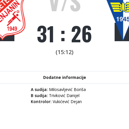
V/S
31 : 26
(15:12)
Dodatne informacije
A sudija:
Milosavljević Boriša
B sudija:
Trivković Danijel
Kontrolor:
Vukićević Dejan