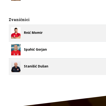
Zvaničnici
Rnić Momir
Spahić Gorjan
Stanišić Dušan