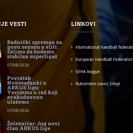
JE VESTI
LINKOVI
Radnički spreman za
novu sezonu u eliti:
International handball federat
Želimo da budemo
stabilan superligaš
European Handball Federatio
07/08/2026
SEHA league
Povratak
Novosađanki u
Rukometni savez Srbije
ARKUS ligu:
Verujemo u rad koji
svakodnevno
ulažemo
07/08/2026
Železničar-Jug novi
član ARKUS lige