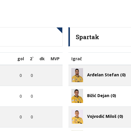
Spartak
gol
2`
dk
MVP
Igrač
Arđelan Stefan (0)
0
0
Bižić Dejan (0)
0
0
Vojvodić Miloš (0)
0
0