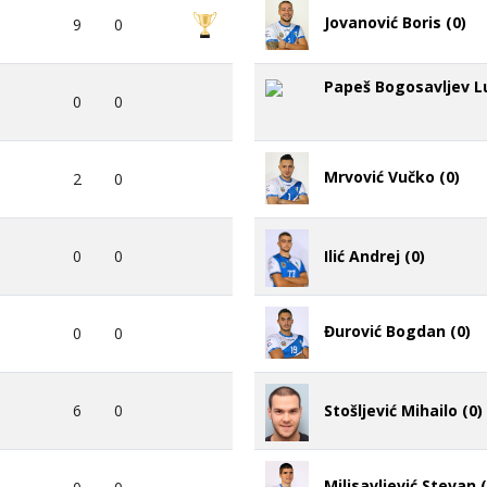
Jovanović Boris (0)
9
0
Papeš Bogosavljev L
0
0
Mrvović Vučko (0)
2
0
0
0
Ilić Andrej (0)
Đurović Bogdan (0)
0
0
6
0
Stošljević Mihailo (0)
Milisavljević Stevan (