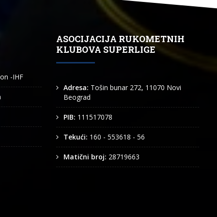
ASOCIJACIJA RUKOMETNIH
KLUBOVA SUPERLIGE
ion -IHF
Adresa:
Tošin bunar 272, 11070 Novi
n
Beograd
PIB:
111517078
Tekući:
160 - 553618 - 56
Matični broj:
28719663