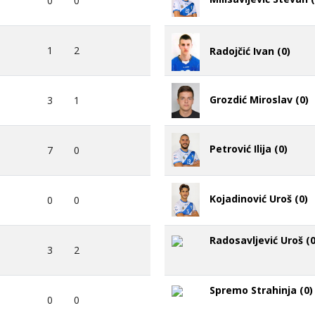
0
0
1
2
Radojčić Ivan (0)
Grozdić Miroslav (0)
3
1
Petrović Ilija (0)
7
0
Kojadinović Uroš (0)
0
0
Radosavljević Uroš (0
3
2
Spremo Strahinja (0)
0
0