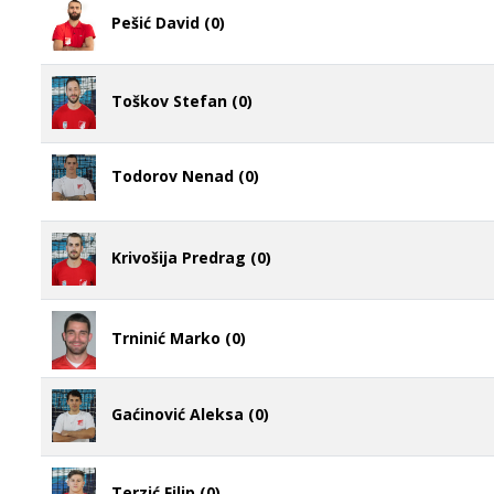
Pešić David (0)
Toškov Stefan (0)
Todorov Nenad (0)
Krivošija Predrag (0)
Trninić Marko (0)
Gaćinović Aleksa (0)
Terzić Filip (0)