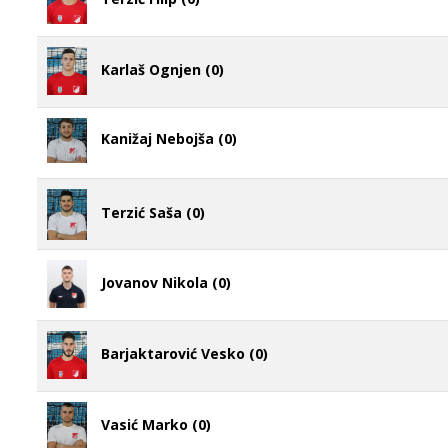
Karlaš Ognjen (0)
Kanižaj Nebojša (0)
Terzić Saša (0)
Jovanov Nikola (0)
Barjaktarović Vesko (0)
Vasić Marko (0)