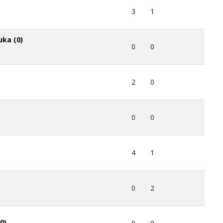
3
1
uka (0)
0
0
2
0
0
0
4
1
0
2
0)