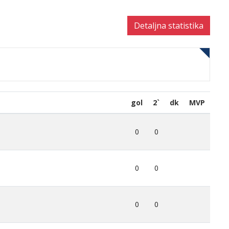
Detaljna statistika
gol
2`
dk
MVP
0
0
0
0
0
0