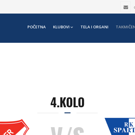
POČETNA
KLUBOVI
TELA I ORGANI
TAKMIČEN
4.KOLO