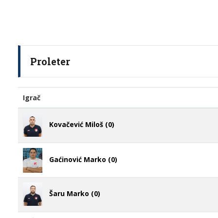
Proleter
Igrač
Kovačević Miloš (0)
Gaćinović Marko (0)
Šaru Marko (0)