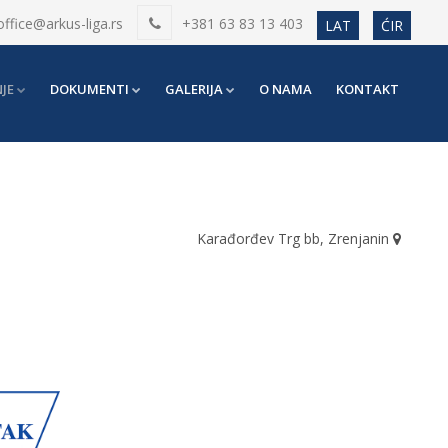
office@arkus-liga.rs
+381 63 83 13 403
LAT
ĆIR
JE
DOKUMENTI
GALERIJA
O NAMA
KONTAKT
Karađorđev Trg bb, Zrenjanin